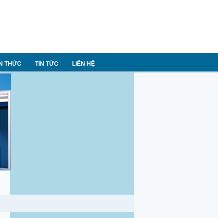
N THỨC
TIN TỨC
LIÊN HỆ