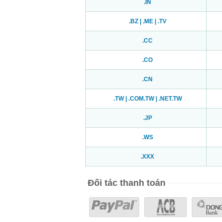
.IN
.BZ | .ME | .TV
.CC
.CO
.CN
.TW | .COM.TW | .NET.TW
.JP
.WS
.XXX
Đối tác thanh toán