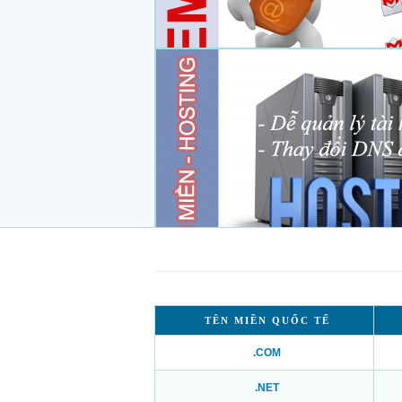
TÊN MIỀN QUỐC TẾ
.COM
.NET