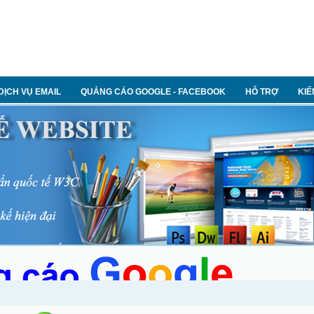
DỊCH VỤ EMAIL
QUẢNG CÁO GOOGLE - FACEBOOK
HỖ TRỢ
KIẾ