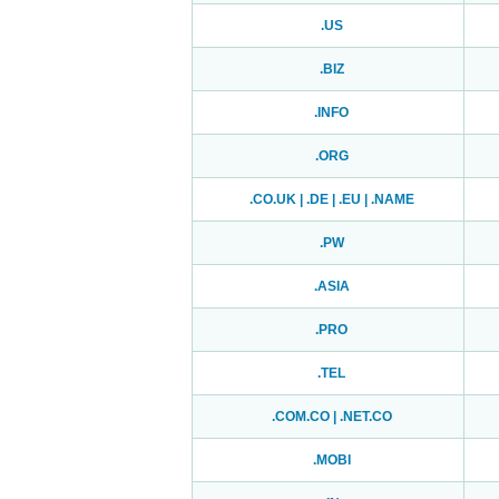
.US
.BIZ
.INFO
.ORG
.CO.UK | .DE | .EU | .NAME
.PW
.ASIA
.PRO
.TEL
.COM.CO | .NET.CO
.MOBI