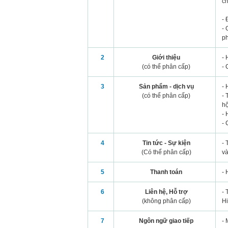
ch
- 
- 
ph
2
Giới thiệu
- 
(có thể phân cấp)
- 
3
Sản phẩm - dịch vụ
- 
(có thể phân cấp)
- 
hộ
- 
- 
4
Tin tức - Sự kiện
- 
(Có thể phân cấp)
và
5
Thanh toán
- 
6
Liên hệ, Hỗ trợ
- 
(không phân cấp)
Hi
7
Ngôn ngữ giao tiếp
- 