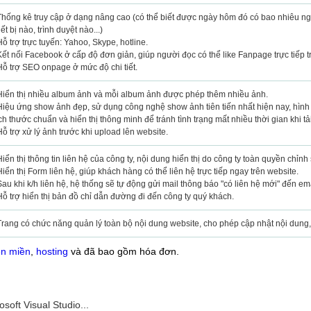
Thống kê truy cập ở dạng nâng cao (có thể biết được ngày hôm đó có bao nhiêu n
iết bị nào, trình duyệt nào...)
Hỗ trợ trực tuyến: Yahoo, Skype, hotline.
Kết nối Facebook ở cấp độ đơn giản, giúp người đọc có thể like Fanpage trực tiếp t
Hỗ trợ SEO onpage ở mức độ chi tiết.
Hiển thị nhiều album ảnh và mỗi album ảnh được phép thêm nhiều ảnh.
Hiệu ứng show ảnh đẹp, sử dụng công nghệ show ảnh tiên tiến nhất hiện nay, hình 
ch thước chuẩn và hiển thị thông minh để tránh tình trạng mất nhiều thời gian khi tải
Hỗ trợ xử lý ảnh trước khi upload lên website.
Hiển thị thông tin liên hệ của công ty, nội dung hiển thị do công ty toàn quyền chỉnh
Hiển thị Form liên hệ, giúp khách hàng có thể liên hệ trực tiếp ngay trên website.
Sau khi k/h liên hệ, hệ thống sẽ tự động gửi mail thông báo "có liên hệ mới" đến e
Hỗ trợ hiển thị bản đồ chỉ dẫn đường đi đến công ty quý khách.
Trang có chức năng quản lý toàn bộ nội dung website, cho phép cập nhật nội dung,
ên miền
,
hosting
và đã bao gồm hóa đơn.
soft Visual Studio...