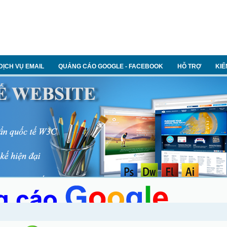
DỊCH VỤ EMAIL
QUẢNG CÁO GOOGLE - FACEBOOK
HỖ TRỢ
KIẾ