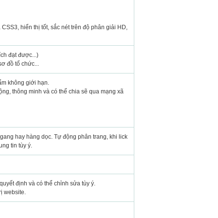
SS3, hiển thị tốt, sắc nét trên độ phân giải HD,
ích đạt được...)
ơ đồ tổ chức...
hẩm không giới hạn.
động, thông minh và có thể chia sẽ qua mạng xã
 ngang hay hàng dọc. Tự động phân trang, khi lick
ng tin tùy ý.
 quyết định và có thể chỉnh sửa tùy ý.
ị website.