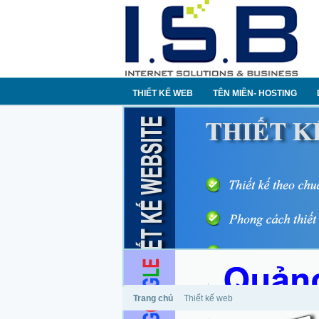
THIẾT KẾ WEB
TÊN MIỀN- HOSTING
Trang chủ
Thiết kế web