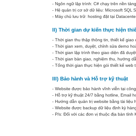
- Ngôn ngữ lập trình: C# chạy trên nền tả
- Hệ quản trị cơ sở dữ liệu: Microsoft SQL 
- Máy chủ lưu trữ: hosting đặt tại Datacent
II) Thời gian dự kiến thực hiện thi
- Thời gian thu thập thông tin, thiết kế gia
- Thời gian xem, duyệt, chỉnh sửa demo hoặ
- Thời gian lập trình theo giao diện đã duyệt
- Thời gian bàn giao, nghiệm thu, hướng d
- Tổng thời gian thực hiện gói thiết kế web 
III) Bảo hành và Hỗ trợ kỹ thuật
- Website được bảo hành vĩnh viễn tại công 
- Hỗ trợ kỹ thuật 24/7 bằng hotline, Email
- Hướng dẫn quản trị website bằng tài liệu h
- Website được backup dữ liệu định kỳ hàn
- P/s: Đối với các đơn vị thuộc địa bàn tỉn