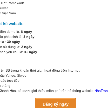
ng NetFramework
Server
er Việt Nam
ết kế website
o diện demo là:
6 ngày
c phát sinh là:
3 ngày
 là :
30 ngày
ẫn sử dụng là:
2 ngày
theo yêu cầu là:
41 ngày
ty ISB trong khoản thời gian hoạt động trên Internet
 hoặc Yahoo, Skype
oặc trực tiếp
g tháng
h Khánh Hòa, sẽ được giới thiệu miễn phí trên hệ thống website
NhaTran
Đăng ký ngay