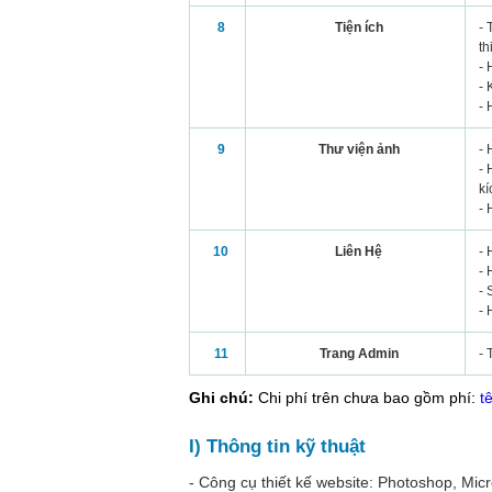
8
Tiện ích
- 
th
- 
- 
- 
9
Thư viện ảnh
- 
- 
kí
- 
10
Liên Hệ
- 
- 
- 
- 
11
Trang Admin
- 
Ghi chú:
Chi phí trên chưa bao gồm phí:
t
I) Thông tin kỹ thuật
- Công cụ thiết kế website: Photoshop, Micro