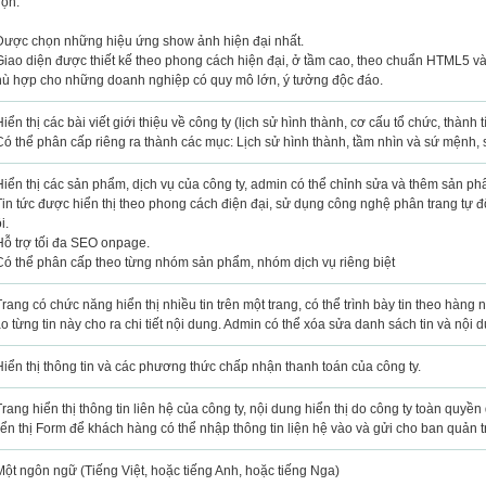
ọn.
Được chọn những hiệu ứng show ảnh hiện đại nhất.
Giao diện được thiết kế theo phong cách hiện đại, ở tầm cao, theo chuẩn HTML5 và C
ù hợp cho những doanh nghiệp có quy mô lớn, ý tưởng độc đáo.
Hiển thị các bài viết giới thiệu về công ty (lịch sử hình thành, cơ cấu tổ chức, thành t
Có thể phân cấp riêng ra thành các mục: Lịch sử hình thành, tầm nhìn và sứ mệnh, s
Hiển thị các sản phẩm, dịch vụ của công ty, admin có thể chỉnh sửa và thêm sản p
Tin tức được hiển thị theo phong cách điện đại, sử dụng công nghệ phân trang tự 
i.
Hỗ trợ tối đa SEO onpage.
Có thể phân cấp theo từng nhóm sản phẩm, nhóm dịch vụ riêng biệt
Trang có chức năng hiển thị nhiều tin trên một trang, có thể trình bày tin theo hàng
o từng tin này cho ra chi tiết nội dung. Admin có thể xóa sửa danh sách tin và nội du
Hiển thị thông tin và các phương thức chấp nhận thanh toán của công ty.
Trang hiển thị thông tin liên hệ của công ty, nội dung hiển thị do công ty toàn quyền
ển thị Form để khách hàng có thể nhập thông tin liện hệ vào và gửi cho ban quản tr
Một ngôn ngữ (Tiếng Việt, hoặc tiếng Anh, hoặc tiếng Nga)