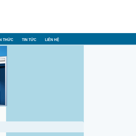
N THỨC
TIN TỨC
LIÊN HỆ