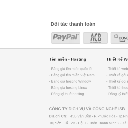
Đối tác thanh toán
Tên miền
-
Hosting
Thiết Kế W
- Bảng giá tên miền quốc tế
- Thiết kế we
- Bảng giá tên miền Việt Nam
- Thiết kế gói
- Bảng giá hosting Window
- Thiết kế gói
- Bảng giá hosting Linux
- Thiết kế the
- Đăng ký thuê hosting
- Đăng ký thi
CÔNG TY DỊCH VỤ VÀ CÔNG NGHỆ ISB
Địa chỉ CN:
45B Vân Đồn - P. Phước Hòa - Tp.Nh
Trụ Sở:
Tổ 12B - Đội 1 - Thôn Thanh Minh 2 - X