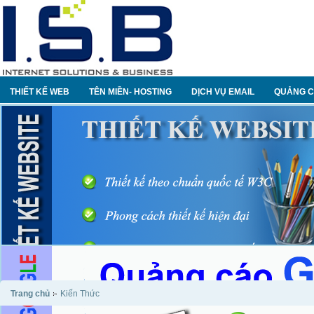
THIẾT KẾ WEB
TÊN MIỀN- HOSTING
DỊCH VỤ EMAIL
QUẢNG C
Trang chủ
Kiến Thức