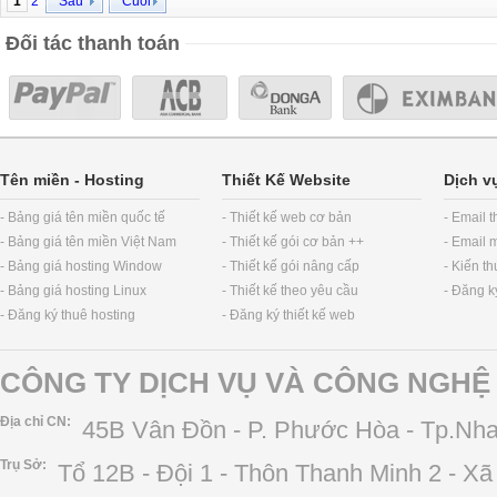
1
2
Sau
Cuối
Đối tác thanh toán
Tên miền
-
Hosting
Thiết Kế Website
Dịch v
- Bảng giá tên miền quốc tế
- Thiết kế web cơ bản
- Email 
- Bảng giá tên miền Việt Nam
- Thiết kế gói cơ bản ++
- Email 
- Bảng giá hosting Window
- Thiết kế gói nâng cấp
- Kiến t
- Bảng giá hosting Linux
- Thiết kế theo yêu cầu
- Đăng k
- Đăng ký thuê hosting
- Đăng ký thiết kế web
CÔNG TY DỊCH VỤ VÀ CÔNG NGHỆ 
Địa chỉ CN:
45B Vân Đồn - P. Phước Hòa - Tp.Nha
Trụ Sở:
Tổ 12B - Đội 1 - Thôn Thanh Minh 2 - X