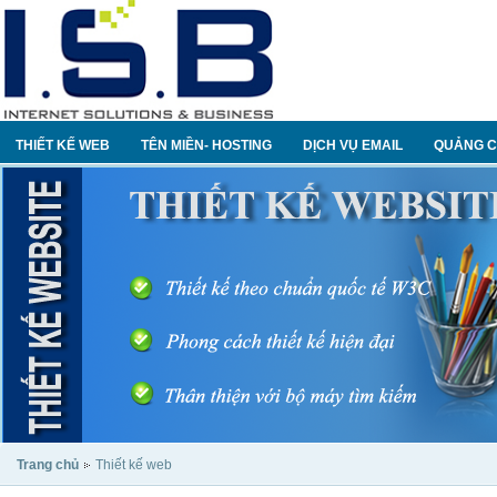
THIẾT KẾ WEB
TÊN MIỀN- HOSTING
DỊCH VỤ EMAIL
QUẢNG C
Trang chủ
Thiết kế web