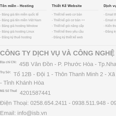
Tên miền
-
Hosting
Thiết Kế Website
Dịch v
- Bảng giá tên miền quốc tế
- Thiết kế web cơ bản
- Email 
- Bảng giá tên miền Việt Nam
- Thiết kế gói cơ bản ++
- Email 
- Bảng giá hosting Window
- Thiết kế gói nâng cấp
- Kiến t
- Bảng giá hosting Linux
- Thiết kế theo yêu cầu
- Đăng k
- Đăng ký thuê hosting
- Đăng ký thiết kế web
CÔNG TY DỊCH VỤ VÀ CÔNG NGHỆ 
Địa chỉ CN:
45B Vân Đồn - P. Phước Hòa - Tp.Nha
Trụ Sở:
Tổ 12B - Đội 1 - Thôn Thanh Minh 2 - X
- Tỉnh Khánh Hòa
Mã Số Thuế
4201587441
Điện Thoại: 0258.654.2411 - 0938.511.948 - 0
Email: info@isb.vn