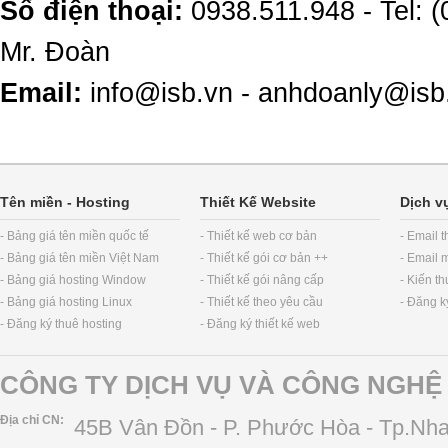
Số điện thoại:
0938.511.948 - Tel: 
Mr. Đoàn
Email:
info@isb.vn - anhdoanly@isb
Tên miền
-
Hosting
Thiết Kế Website
Dịch v
- Bảng giá tên miền quốc tế
- Thiết kế web cơ bản
- Email 
- Bảng giá tên miền Việt Nam
- Thiết kế gói cơ bản ++
- Email 
- Bảng giá hosting Window
- Thiết kế gói nâng cấp
- Kiến t
- Bảng giá hosting Linux
- Thiết kế theo yêu cầu
- Đăng k
- Đăng ký thuê hosting
- Đăng ký thiết kế web
CÔNG TY DỊCH VỤ VÀ CÔNG NGHỆ 
Địa chỉ CN:
45B Vân Đồn - P. Phước Hòa - Tp.Nha