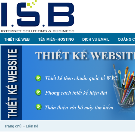
THIẾT KẾ WEB
TÊN MIỀN- HOSTING
DỊCH VỤ EMAIL
QUẢNG C
Trang chủ
Liên hệ