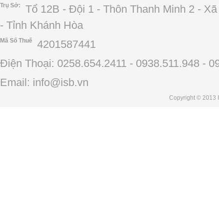
Trụ Sở:
Tổ 12B - Đội 1 - Thôn Thanh Minh 2 - X
- Tỉnh Khánh Hòa
Mã Số Thuế
4201587441
Điện Thoại: 0258.654.2411 - 0938.511.948 - 0
Email: info@isb.vn
Copyright
© 2013 I