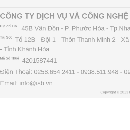
CÔNG TY DỊCH VỤ VÀ CÔNG NGHỆ 
Địa chỉ CN:
45B Vân Đồn - P. Phước Hòa - Tp.Nha
Trụ Sở:
Tổ 12B - Đội 1 - Thôn Thanh Minh 2 - X
- Tỉnh Khánh Hòa
Mã Số Thuế
4201587441
Điện Thoại: 0258.654.2411 - 0938.511.948 - 0
Email: info@isb.vn
Copyright
© 2013 I