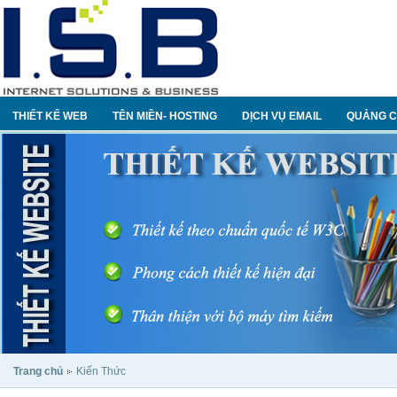
THIẾT KẾ WEB
TÊN MIỀN- HOSTING
DỊCH VỤ EMAIL
QUẢNG C
Trang chủ
Kiến Thức