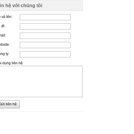
ên hệ với chúng tôi
 và tên:
 đt:
ail:
bsite:
ng ty:
i dung liên hệ
Gửi liên hệ