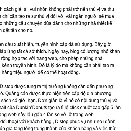
cách giải trí, vui nhộn không phải trở nên thú vị và thu
n chỉ cần tạo ra sự thú vị đối với vài ngàn người sẽ mua
o những câu chuyện đùa dành cho những nhà thiết kế
 đặt tên cho nó.
n đầu xuất hiện, truyền hình cáp đã sử dụng. Bây giờ
đáp ứng tất cả sở thích. Ngày nay, blog có lượng nhỏ khán
 rộng hợp tác với trang web, cho phép những nhà
kênh truyền hình. Đó là lý do mà không cần phải tạo ra
 hàng triệu người để có thể hoạt động.
D stop được tung ra thị trường không cần đến phương
 nó. Quảng cáo được thực hiện trên cấp độ địa phương
sách có giới hạn. Đơn giản là vì nó có nội dung thú vị và
 của Dunkin’Donuts tạo ra tỉ lệ click chuột cao gấp 5 lần
rang web này lâu gấp 4 lần so với ở trang web
đối thoại với khách hàng , D stop phục vụ như nơi dành
giúp gia tăng lòng trung thành của khách hàng và việc thử