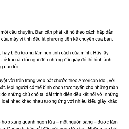
một câu chuyện. Bạn cần phải kể nó theo cách hấp dẫn
 của máy vi tính đều là phương tiện kể chuyện của bạn.
, hay biểu tượng làm nên tính cách của mình. Hãy lấy
 cứ khi nào tôi nghĩ đến những đôi giày đó thì hình ảnh
ng đầu tôi.
uyệt vời trên trang web bắt chước theo American Idol, với
át. Mọi người có thể bình chọn trực tuyến cho những màn
át do những chú chó tai dài trình diễn đều kết nối với những
 loại nhạc khác nhau tương ứng với nhiều kiểu giày khác
tập hợp xung quanh ngọn lửa – một nguồn sáng – được làm
ay. Chúng ta hãy bắt đầu với ngọn lửa trại. Những rạp hát