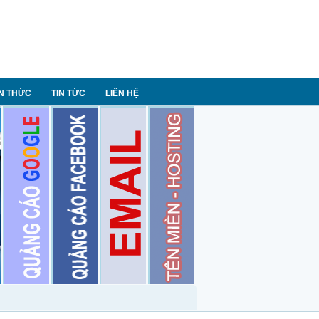
N THỨC
TIN TỨC
LIÊN HỆ