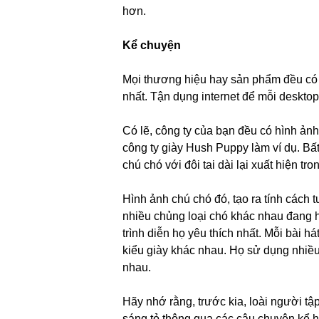
hơn.
Kể chuyện
Mọi thương hiệu hay sản phẩm đều có 
nhất. Tận dụng internet để mỗi desktop
Có lẽ, công ty của bạn đều có hình ảnh
công ty giày Hush Puppy làm ví dụ. Bất
chú chó với đôi tai dài lại xuất hiện tro
Hình ảnh chú chó đó, tạo ra tính cách t
nhiều chủng loại chó khác nhau đang h
trình diễn họ yêu thích nhất. Mỗi bài h
kiểu giày khác nhau. Họ sử dụng nhiều
nhau.
Hãy nhớ rằng, trước kia, loài người 
sáng tỏ thông qua các câu chuyện kể h