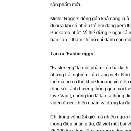
sản phẩm mới.
Mister Rogers đóng góp khả năng cuả mì
đi nữa khi có nhiều trẻ em đang xem th
Buckaroo nhỏ”. Vì thế đừng e ngại cá 
bạn cần – thậm chí nó chỉ dành cho m
Tạo ra ‘Easter eggs’
“Easter egg” là một phầm của hài kịch,
những trải nghiệm của trang web. Nhữn
thế mà họ có thể khoe khoang về điều đó
rộng sức ảnh hưởng thông qua môi trườ
Live Vault, chúng tôi đã tạo ra thông 
video được chiếu chậm và dừng lại đú
Chỉ trong vòng 24 giờ mà nhiều người 
thông điệp bị ẩn giấu, đã viết một bài 
75,000 lượt truy cập vào xem video tr