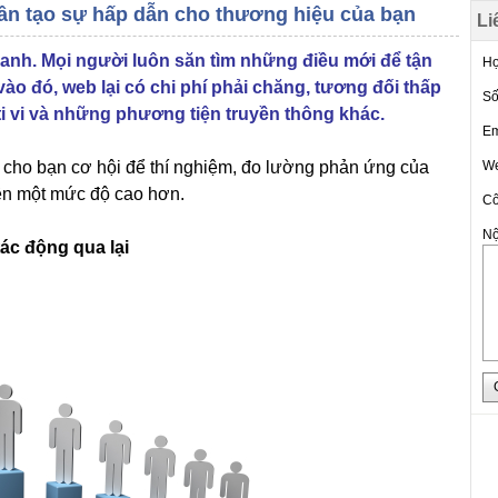
ần tạo sự hấp dẫn cho thương hiệu của bạn
Li
anh. Mọi người luôn săn tìm những điều mới để tận
Họ
ào đó, web lại có chi phí phải chăng, tương đối thấp
Số
ti vi và những phương tiện truyền thông khác.
Em
p cho bạn cơ hội để thí nghiệm, đo lường phản ứng của
We
lên một mức độ cao hơn.
Cô
Nộ
tác động qua lại