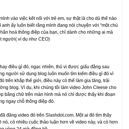
nh vào việc kết nối với trẻ em, sự thật là cho dù thế nào
ì anh ấy luôn biết rằng mình đang nói chuyện với “một chú
nhân hoá thông điệp của bạn, chỉ dành cho những ai mà
ột người( ví dụ như CEO)
 hay điều gì đó, ngạc nhiên, thú vị được giấu đằng sau
g người sử dụng blog luôn muốn tìm kiếm điều gì đó vì
 trên khắp thế giới, điều này có thể làm gia tăng, trải
ng blog. Ví dụ, khi chúng tôi làm video John Cleese cho
điệp bằng chữ trên màn hình mà nó chỉ được thấy khi đoạn
ng ngay chỗ thông điệp đó.
đã đăng video đó trên Slashdot.com. Một ai đó tìm thấy
về nó, có nhiều cuộc thảo luận hơn về video này, và có hơn
ong vòng 24 giờ đồng hồ.