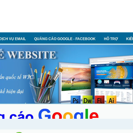
DỊCH VỤ EMAIL
QUẢNG CÁO GOOGLE - FACEBOOK
HỖ TRỢ
KIẾ