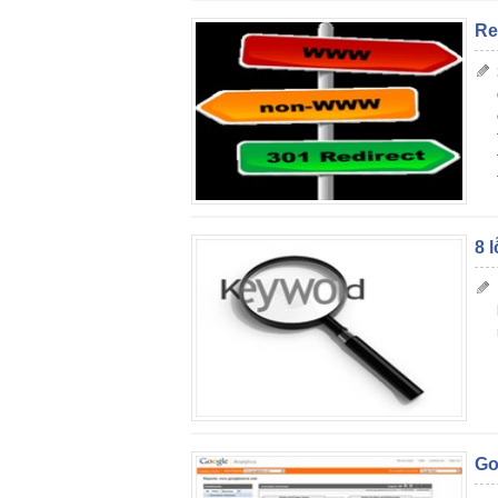
Re
8 
Go