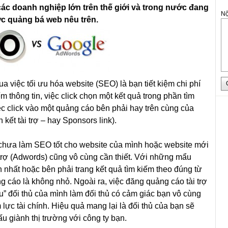
 các doanh nghiệp lớn trên thế giới và trong nước đang
Nộ
c quảng bá web nêu trên.
a việc tối ưu hóa website (SEO) là bạn tiết kiệm chi phí
ếm thông tin, việc click chọn một kết quả trong phần tìm
ệc click vào một quảng cáo bên phải hay trên cùng của
 kết tài trợ – hay Sponsors link).
chưa làm SEO tốt cho website của mình hoặc website mới
 trợ (Adwords) cũng vô cùng cần thiết. Với những mẩu
 nhất hoặc bên phải trang kết quả tìm kiếm theo đúng từ
g cáo là không nhỏ. Ngoài ra, việc đăng quảng cáo tài trợ
u” đối thủ của mình làm đối thủ có cảm giác bạn vô cùng
 lực tài chính. Hiệu quả mang lại là đối thủ của bạn sẽ
ấu giành thị trường với công ty bạn.