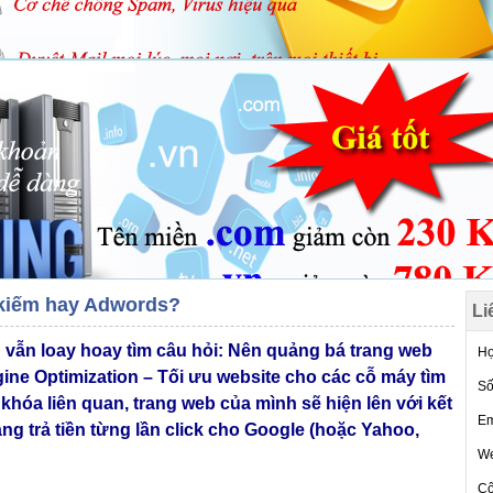
 kiếm hay Adwords?
Li
 vẫn loay hoay tìm câu hỏi: Nên quảng bá trang web
Họ
ine Optimization – Tối ưu website cho các cỗ máy tìm
Số
khóa liên quan, trang web của mình sẽ hiện lên với kết
Em
g trả tiền từng lần click cho Google (hoặc Yahoo,
We
Cô