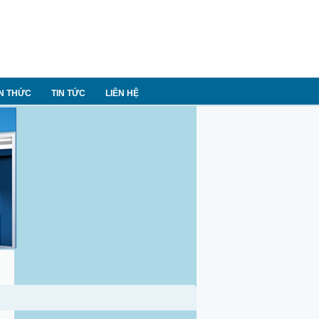
N THỨC
TIN TỨC
LIÊN HỆ