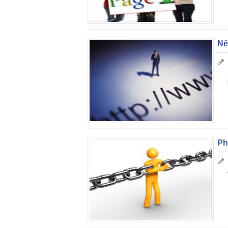
Nê
Ph