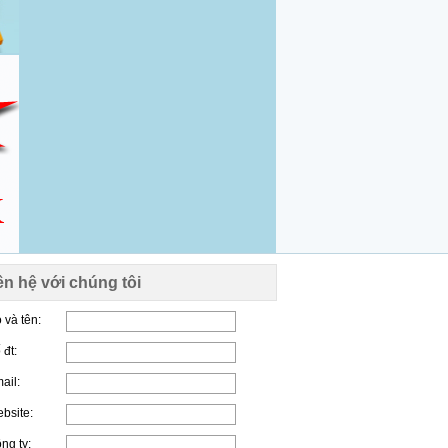
ên hệ với chúng tôi
 và tên:
 đt:
ail:
bsite:
ng ty: