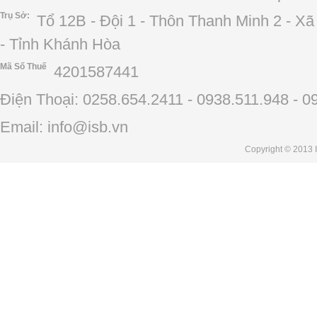
Trụ Sở:
Tổ 12B - Đội 1 - Thôn Thanh Minh 2 - X
- Tỉnh Khánh Hòa
Mã Số Thuế
4201587441
Điện Thoại: 0258.654.2411 - 0938.511.948 - 0
Email: info@isb.vn
Copyright
© 2013 I