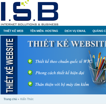
THIẾT KẾ WEB
TÊN MIỀN- HOSTING
DỊCH VỤ EMAIL
QUẢNG C
Trang chủ
Kiến Thức